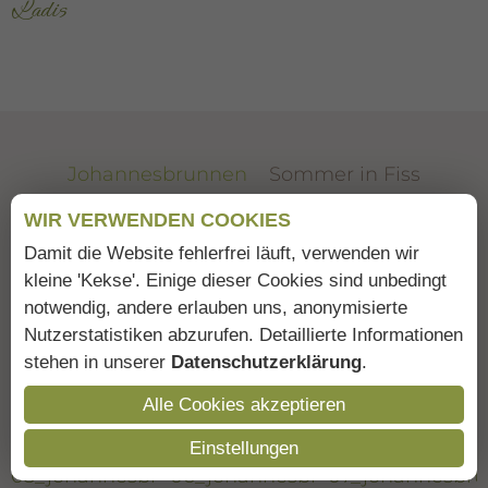
Ladis
Johannesbrunnen
Sommer in Fiss
WIR VERWENDEN COOKIES
Familienurlaub
Wintervergnügen
Damit die Website fehlerfrei läuft, verwenden wir
Apartments & Doppelzimmer
kleine 'Kekse'. Einige dieser Cookies sind unbedingt
notwendig, andere erlauben uns, anonymisierte
Nutzerstatistiken abzurufen. Detaillierte Informationen
stehen in unserer
Datenschutzerklärung
.
Alle Cookies akzeptieren
Einstellungen